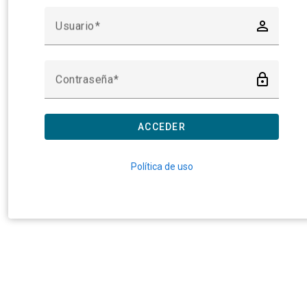
person_outline
Usuario
lock_outline
Contraseña
ACCEDER
Política de uso