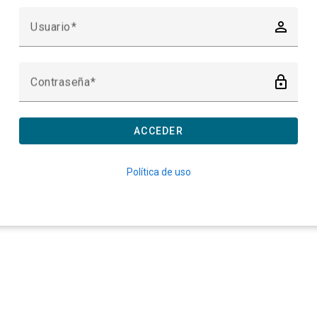
person_outline
Usuario
lock_outline
Contraseña
ACCEDER
Política de uso